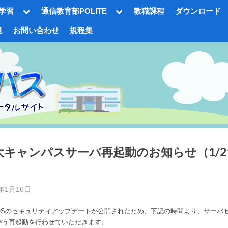
Toggle
Toggle
学習
通信教育部POLITE
教職課程
ダウンロード
sub-
sub-
menu
menu
境
お問い合わせ
規程集
gle
-
nu
キャンパスサーバ再起動のお知らせ（1/21 
d
5年1月16日
By
事
Toggle
Sのセキュリティアップデートが公開されたため、下記の時間より、サーバ
務
sub-
伴う再起動を行わせていただきます。
menu
局