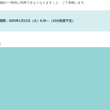
能が一時的に利用できなくなりますこと、ご了承願います。
S.A
Toggle
sub-
menu
Toggle
期間：2025年1月21日（火）8:30～（10分程度予定）
sub-
menu
類