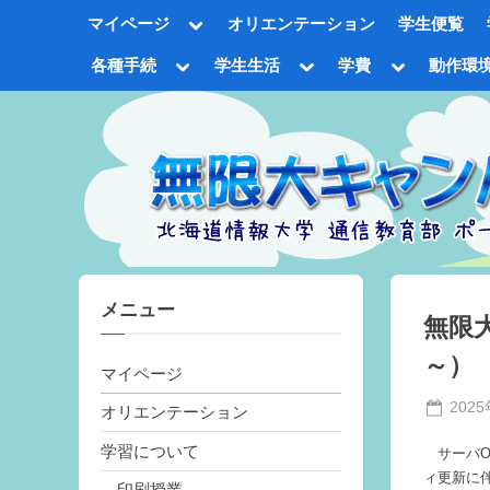
Skip
Toggle
マイページ
オリエンテーション
学生便覧
to
sub-
menu
content
Toggle
Toggle
Toggle
各種手続
学生生活
学費
動作環
sub-
sub-
sub-
Tog
menu
menu
menu
sub
me
メニュー
無限大
～）
マイページ
Poste
202
オリエンテーション
on
学習について
サーバO
ィ更新に
印刷授業