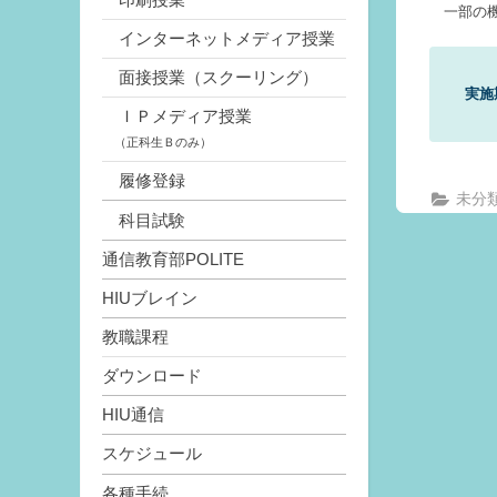
一部の機
インターネットメディア授業
面接授業（スクーリング）
実施
ＩＰメディア授業
（正科生Ｂのみ）
履修登録
未分
科目試験
通信教育部POLITE
HIUブレイン
教職課程
ダウンロード
HIU通信
スケジュール
各種手続