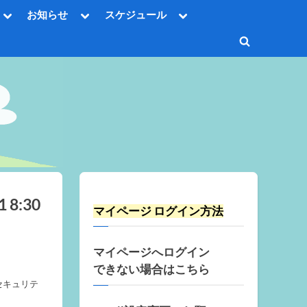
Toggle
Toggle
Toggle
お知らせ
スケジュール
sub-
sub-
sub-
Toggle
menu
menu
menu
sub-
Toggle
menu
Toggle
search
sub-
Toggle
menu
form
sub-
menu
Toggle
sub-
menu
Toggle
sub-
menu
8:30
マイページ ログイン方法
マイページへログイン
できない場合はこちら
セキュリテ