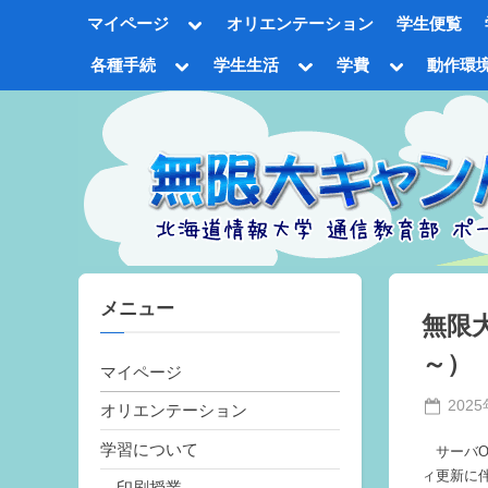
Skip
Toggle
マイページ
オリエンテーション
学生便覧
to
sub-
menu
content
Toggle
Toggle
Toggle
各種手続
学生生活
学費
動作環
sub-
sub-
sub-
Tog
menu
menu
menu
sub
me
メニュー
無限大
～）
マイページ
Poste
202
オリエンテーション
on
学習について
サーバO
ィ更新に
印刷授業