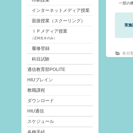
一部の機
インターネットメディア授業
面接授業（スクーリング）
実施
ＩＰメディア授業
（正科生Ｂのみ）
履修登録
未分
科目試験
通信教育部POLITE
HIUブレイン
教職課程
ダウンロード
HIU通信
スケジュール
各種手続