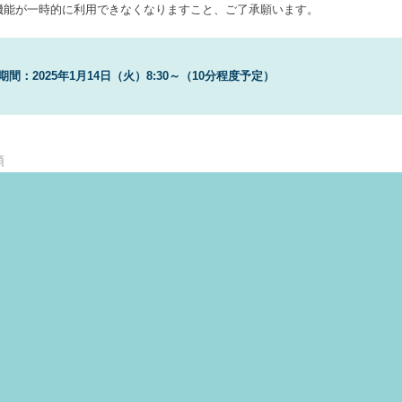
能が一時的に利用できなくなりますこと、ご了承願います。
S.A
Toggle
sub-
menu
Toggle
期間：2025年1月14日（火）8:30～（10分程度予定）
sub-
menu
類