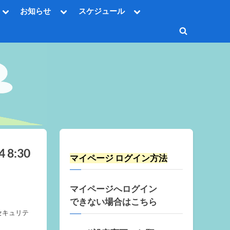
Toggle
Toggle
Toggle
お知らせ
スケジュール
sub-
sub-
sub-
Toggle
menu
menu
menu
sub-
Toggle
menu
Toggle
search
sub-
Toggle
menu
form
sub-
menu
Toggle
sub-
menu
Toggle
sub-
menu
8:30
マイページ ログイン方法
マイページへログイン
できない場合はこちら
セキュリテ