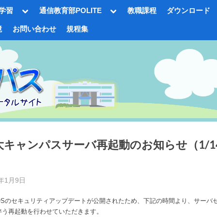
Toggle
Toggle
学習
通信教育部POLITE
教職課程
ダウンロード
sub-
sub-
menu
menu
境
お問い合わせ
規程集
gle
-
nu
キャンパスサーバ再起動のお知らせ（1/14 
d
5年1月9日
By
事
Toggle
Sのセキュリティアップデートが公開されたため、下記の時間より、サーバ
務
sub-
伴う再起動を行わせていただきます。
menu
局