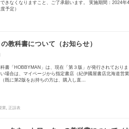
できなくなりますこと、ご了承願います。 実施期間：2024年4
局
分程度予定）
Toggle
S.A
sub-
menu
Toggle
sub-
menu
」の教科書について（お知らせ）
日
By
事
科書「HOBBYMAN」は、現在「第３版」が発行されておりま
務
ない場合は、マイページから指定書店（紀伊國屋書店北海道営
局
（既に第2版をお持ちの方は、購入し直…
K.I
英
,
授業
正誤表