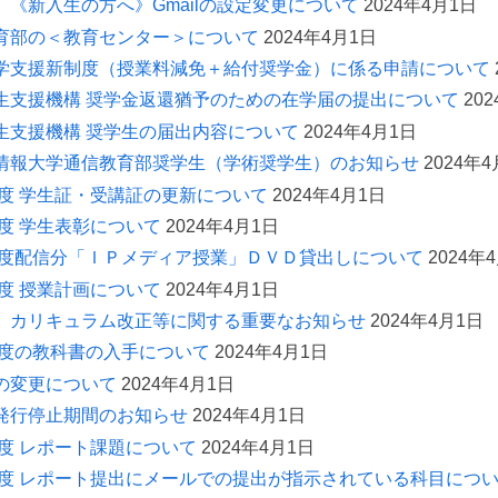
】《新入生の方へ》Gmailの設定変更について
2024年4月1日
育部の＜教育センター＞について
2024年4月1日
”
学支援新制度（授業料減免＋給付奨学金）に係る申請について
生支援機構 奨学金返還猶予のための在学届の提出について
20
生支援機構 奨学生の届出内容について
2024年4月1日
情報大学通信教育部奨学生（学術奨学生）のお知らせ
2024年4
4年度 学生証・受講証の更新について
2024年4月1日
年度 学生表彰について
2024年4月1日
3年度配信分「ＩＰメディア授業」ＤＶＤ貸出しについて
2024年
年度 授業計画について
2024年4月1日
】カリキュラム改正等に関する重要なお知らせ
2024年4月1日
4年度の教科書の入手について
2024年4月1日
の変更について
2024年4月1日
発行停止期間のお知らせ
2024年4月1日
年度 レポート課題について
2024年4月1日
4年度 レポート提出にメールでの提出が指示されている科目につ