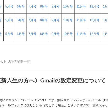
号
5月号
6月号
7月号
8月号
9月号
10月号
11月号
12月号
1
号
5月号
6月号
7月号
8月号
9月号
10月号
11月号
12月号
1
号
5月号
6月号
7月号
8月号
9月号
10月号
11月号
12月号
1
,
号
HIU通信記事一覧
新入生の方へ》Gmailの設定変更について
日
By
事
ogleアカウントのメール（Gmail）では、無限大キャンパスからのメール（H
務
惑メールフォルダに振り分けられてしまう場合がございますので、無限大キャ
局