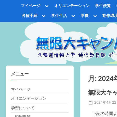
Skip
Toggle
マイページ
オリエンテーション
学生便覧
to
sub-
menu
content
Toggle
Toggle
Toggle
各種手続
学生生活
学費
動作環
sub-
sub-
sub-
Tog
menu
menu
menu
sub
me
メニュー
月:
2024
マイページ
無限大キャ
オリエンテーション
Posted
2024年4月2
学習について
on
下記の時間よ
印刷授業