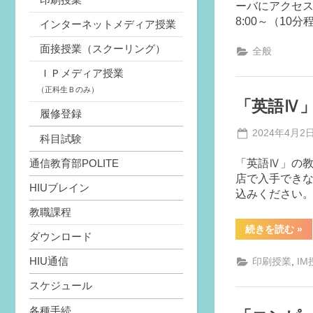
ーバにアクセス
8:00～（10
インターネットメディア授業
面接授業（スクーリング）
全般
ＩＰメディア授業
（正科生Ｂのみ）
「英語Ⅳ
履修登録
Posted
2024年4月2
科目試験
on
「英語Ⅳ」の教
通信教育部POLITE
店で入手でき
HIUブレイン
込みください。
教職課程
“「
続きを読む
»
ダウンロード
語
Ⅳ」
の
HIU通信
,
印刷授業
IM
教
科
スケジュール
書
に
つ
各種手続