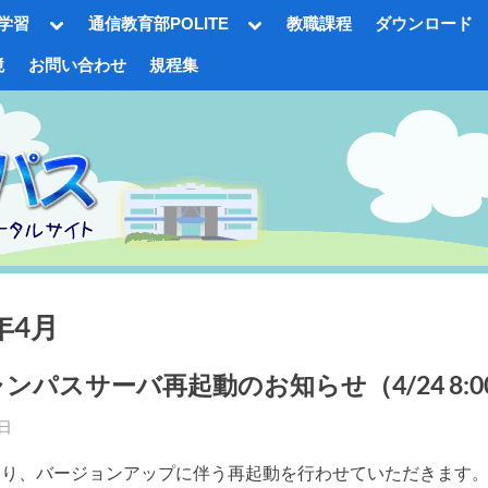
Toggle
Toggle
学習
通信教育部POLITE
教職課程
ダウンロード
sub-
sub-
menu
menu
境
お問い合わせ
規程集
gle
-
nu
年4月
ンパスサーバ再起動のお知らせ（4/24 8:0
2日
Toggle
By
事
sub-
り、バージョンアップに伴う再起動を行わせていただきます。
務
menu