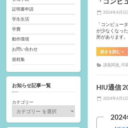
「コンピ
い
て
証明書申請
（お
Posted
2024年4月2
知
ら
on
学生生活
せ）
「コンピュー
学費
が少なくなった
所があります。
動作環境
お問い合わせ
“「
続きを読む
»
ン
規程集
ピ
ュ
,
講義関連
印
ー
タ
ネ
ッ
ト
お知らせ記事一覧
HIU通信 
ワ
ー
ク」
Posted
2024年4月1
の
カテゴリー
教
on
科
書
202
に
つ
い
て