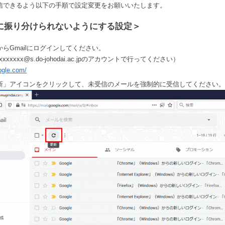
信できるよう以下の手順で設定変更をお願いいたします。
M.I
に振り分けられないようにする設定＞
らGmailにログインしてください。
xxxxx@s.do-johodai.ac.jpのアカウントで行ってください）
oogle.com/
新」アイコンをクリックして、未受信のメールを強制的に受信してください。