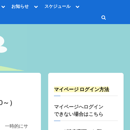
Toggle
Toggle
Toggle
お知らせ
スケジュール
sub-
sub-
sub-
Toggle
menu
menu
menu
sub-
Toggle
menu
Toggle
search
sub-
Toggle
menu
form
sub-
menu
Toggle
sub-
menu
Toggle
sub-
menu
マイページ ログイン方法
0～）
マイページへログイン
できない場合はこちら
 一時的にサ