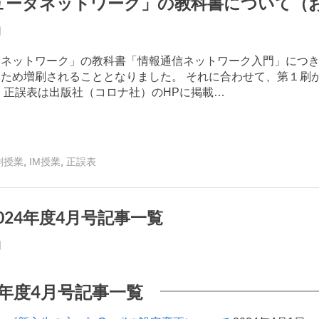
ュータネットワーク」の教科書について（
日
By
事
”
タネットワーク」の教科書「情報通信ネットワーク入門」につ
務
ため増刷されることとなりました。 それに合わせて、第１刷
局
 正誤表は出版社（コロナ社）のHPに掲載…
K.I
コ
,
,
刷授業
IM授業
正誤表
2024年度4月号記事一覧
日
By
事
務
4年度4月号記事一覧
局
M.I