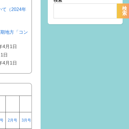
検索
検
て（2024年
索
前期地方「コン
4年4月1日
月1日
4年4月1日
月号
2月号
3月号