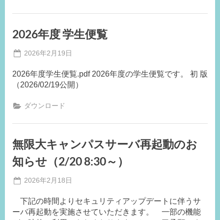
2026年度 学生便覧
Posted
2026年2月19日
By
on
事
2026年度学生便覧.pdf 2026年度の学生便覧です。 初 版
務
（2026/02/19公開）
局
K.I
ダウンロード
無限大キャンパスサーバ再起動のお
知らせ（2/20 8:30～）
Posted
2026年2月18日
By
on
事
下記の時間よりセキュリティアップデートに伴うサ
務
ーバ再起動を実施させていただきます。 一部の機能
局