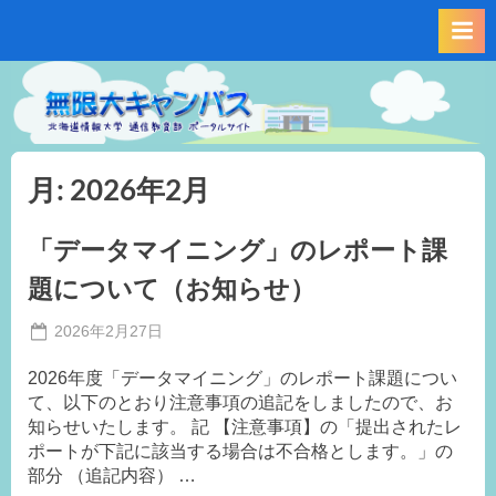
Skip
to
content
月:
2026年2月
「データマイニング」のレポート課
題について（お知らせ）
Posted
2026年2月27日
By
on
事
2026年度「データマイニング」のレポート課題につい
務
て、以下のとおり注意事項の追記をしましたので、お
局
知らせいたします。 記 【注意事項】の「提出されたレ
K.I
ポートが下記に該当する場合は不合格とします。」の
部分 （追記内容） …