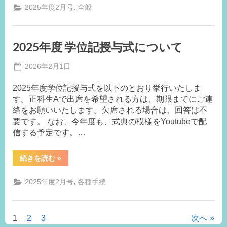
,
2025年度2月号
全般
2025年度 学位記授与式について
Posted
2026年2月1日
By
on
事
2025年度学位記授与式を以下のとおり挙行いたしま
務
す。正科生Aで出席を希望される方は、期限までにご連
局
絡をお願いいたします。欠席される場合は、回答は不
M.I
要です。 なお、今年度も、式典の模様をYoutubeで配
信する予定です。…
“2025
続きを読む
»
年
度
学
,
2025年度2月号
各種手続
位
記
授
与
式
1
2
3
次へ
投
に