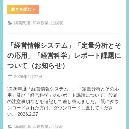
“「デ
続きを読む
»
ー
タ
マ
,
,
講義関連
印刷授業
正誤表
イ
ニ
ン
グ」
の
「経営情報システム」「定量分析とそ
レ
ポ
ー
の応用」「経営科学」レポート課題に
ト
課
ついて（お知らせ）
題
に
つ
Posted
2026年2月27日
い
て
By
on
事
（お
2026年度「経営情報システム」、「定量分析とその応
務
知
ら
用」及び「経営科学」のレポート課題について、設題
局
せ）”
の注意事項などを追記して差し替えました。 既にダウ
K.I
ンロードされた方は、ダウンロードし直してくださ
い。 2026.2.27
,
,
講義関連
印刷授業
正誤表