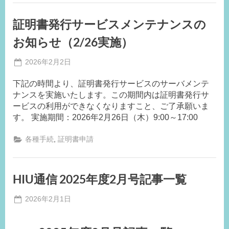
証明書発行サービスメンテナンスの
お知らせ（2/26実施）
Posted
2026年2月2日
By
on
事
下記の時間より、証明書発行サービスのサーバメンテ
務
ナンスを実施いたします。この期間内は証明書発行サ
局
ービスの利用ができなくなりますこと、ご了承願いま
S.A
す。 実施期間：2026年2月26日（木）9:00～17:00
,
各種手続
証明書申請
HIU通信 2025年度2月号記事一覧
Posted
2026年2月1日
By
on
事
務