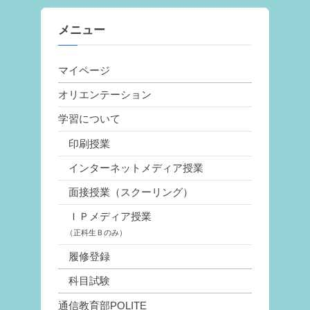
つ
い
稿
て”
メニュー
の
マイページ
ペ
オリエンテーション
ー
学習について
ジ
印刷授業
送
インターネットメディア授業
り
面接授業（スクーリング）
ＩＰメディア授業
（正科生Ｂのみ）
履修登録
科目試験
通信教育部POLITE