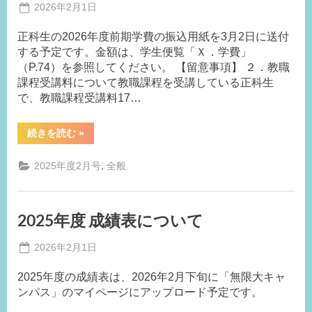
Posted
2026年2月1日
By
on
事
正科生の2026年度前期学費の振込用紙を3月2日に送付
務
する予定です。金額は、学生便覧「Ｘ．学費」
局
（P.74）を参照してください。 【留意事項】 ２．教職
M.I
課程受講料について教職課程を受講している正科生
で、教職課程受講料17…
“在
続きを読む
»
学
生
の
,
2025年度2月号
全般
2026
年
度
前
期
2025年度 成績表について
学
費
の
Posted
2026年2月1日
納
入
By
on
事
に
2025年度の成績表は、2026年2月下旬に「無限大キャ
務
つ
い
ンパス」のマイページにアップロード予定です。
局
て”
M.I