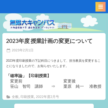
Skip
to
content
2023年度 授業計画の変更について
Posted
2023年2月1日
By
on
事
2023年度印刷授業の下記科目につきまして、担当教員を変更するこ
務
とになりましたので、お知らせいたします。
局
M.I
「確率論」【印刷授業
】
変更前 変更後
笹山 智司 講師 ⇒ 栗原 純一 准教授
,
,
全般
印刷授業
2022年度2月号