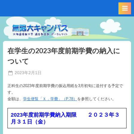
Skip
to
content
在学生の2023年度前期学費の納入に
ついて
Posted
2023年2月1日
By
on
事
正科生の2023年度前期学費の振込用紙を3月初旬に送付する予定で
務
す。
局
金額は、
学生便覧「Ｘ．学費」（P.78）
を参照してください。
M.I
2023年度前期学費納入期限 ２０２３年３
月３１日（金）