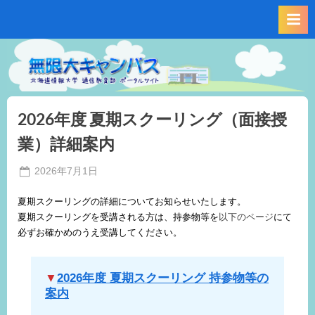
Skip
to
content
2026年度 夏期スクーリング（面接授
業）詳細案内
Posted
2026年7月1日
By
on
事
夏期スクーリングの詳細についてお知らせいたします。
務
夏期スクーリングを受講される方は、持参物等を
以下のページ
にて
局
必ずお確かめのうえ受講してください。
M.I
▼
2026年度 夏期スクーリング 持参物等の
案内