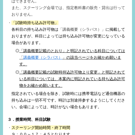
はできません。
また、スクーリング会場では、指定教科書の販売・貸出は行って
おりません。
「試験時持ち込み許可物」
各科目の持ち込み許可物は
「講義概要（シラバス）」
に掲載して
おりますが、科目によっては持ち込み許可物が変更になっている
場合があります。
◎
「講義概要記載のとおり」と明記されている科目については
「
講義概要（シラバス）
」
の該当ページをお確かめ願いま
す。
◎
「講義概要記載の試験時持込許可物より変更」と明記されて
いる科目については、本案内に明記されている持ち込み許可
物をお確かめ願います。
指定されている場合を除き、
試験時には携帯電話など通信機器の
持ち込みは一切不可です。時計は別途持参するようにしてくださ
い。会場によっては、時計がない場合もあります。
３．授業時間、科目試験
スクーリング開始時間・終了時間
９：００～１７：４５
となります。