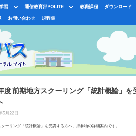
Toggle
Toggle
学習
通信教育部POLITE
教職課程
ダウンロード
sub-
sub-
menu
menu
境
お問い合わせ
規程集
gle
-
nu
26年度 前期地方スクーリング「統計概論」を
へ
d
6年5月22日
By
事
Toggle
スクーリング「統計概論」を受講する方へ、持参物の詳細案内です。
務
sub-
menu
局