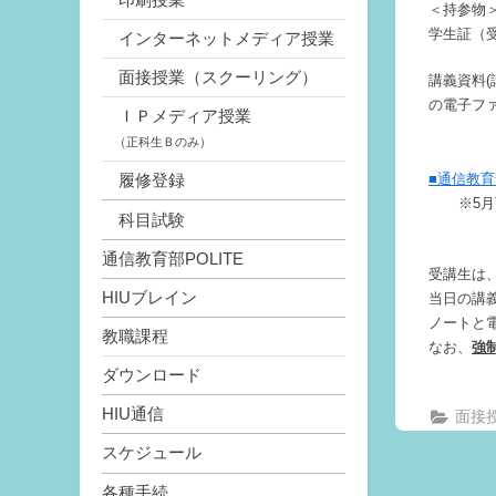
＜持参物
学生証（
インターネットメディア授業
面接授業（スクーリング）
講義資料
の電子ファ
ＩＰメディア授業
（正科生Ｂのみ）
■通信教育
履修登録
※5
科目試験
通信教育部POLITE
受講生は
HIUブレイン
当日の講
ノートと
教職課程
なお、
強
ダウンロード
HIU通信
面接
スケジュール
各種手続