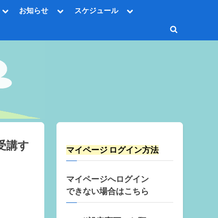
Toggle
Toggle
Toggle
お知らせ
スケジュール
sub-
sub-
sub-
Toggle
menu
menu
menu
sub-
Toggle
menu
Toggle
search
sub-
Toggle
menu
form
sub-
menu
Toggle
sub-
menu
Toggle
sub-
menu
受講す
マイページ ログイン方法
マイページへログイン
できない場合はこちら