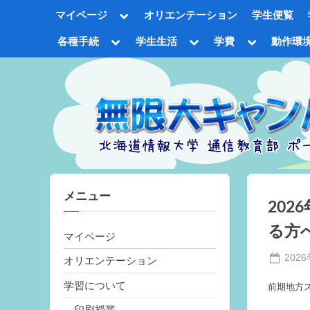
Skip
Toggle
マイページ
オリエンテーション
学生便覧
to
sub-
menu
content
Toggle
Toggle
Toggle
各種手続
学生生活
学費
動作環
sub-
sub-
sub-
Tog
menu
menu
menu
sub
me
メニュー
20
る方
マイページ
Poste
202
オリエンテーション
on
学習について
前期地方
印刷授業