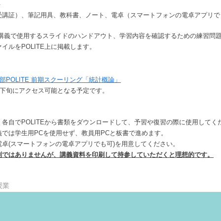
＞
M.I
受講証）、筆記用具、教科書、ノート、電卓（スマートフォンの電卓アプリで
Toggle
sub-
menu
Toggle
(講義で使用するスライドのハンドアウト、学習内容を確認するための練習問題
sub-
イルをPOLITE上に掲載します。
menu
部POLITE 前期スクーリング「統計概論」
月下旬にアクセス可能となる予定です。
、各自でPOLITEから書類をダウンロードして、予習や復習の際に使用してく
義では学生用PCを使用せず、教員用PCと板書で進めます。
電卓(スマートフォンの電卓アプリでも可)を用意してください。
制ではありませんが、講義資料を印刷して持参していただくと理想的です。
授業