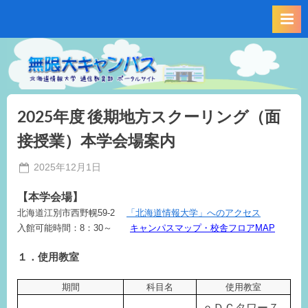
Skip
to
content
2025年度 後期地方スクーリング（面
接授業）本学会場案内
Posted
2025年12月1日
By
on
事
【本学会場】
務
北海道江別市西野幌59-2
「北海道情報大学」へのアクセス
局
入館可能時間：8：30～
キャンパスマップ・校舎フロアMAP
M.I
１．使用教室
期間
科目名
使用教室
ｅＤＣタワー７