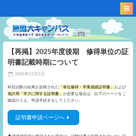
Skip
to
content
【再掲】2025年度後期 修得単位の証
明書記載時期について
Posted
2025年12月1日
By
on
事
科目試験の結果が反映された
「単位修得・学業成績証明書」
および
務
免許用「学力に関する証明書」
が必要な場合は、以下のページをご
局
確認のうえ、申請手続きをしてください。
M.I
証明書申請ページへ