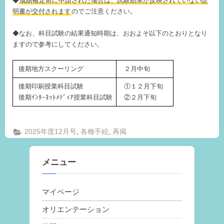
◆
成績確定前に申請された場合は、試験結果が反映されていない証
明書が交付されます
のでご注意ください。
◆なお、科目試験の結果通知時期は、おおよそ以下のとおりとなり
ますので参考にしてください。
後期地方スクーリング
２月中旬
後期印刷授業科目試験
①１２月下旬
後期ｲﾝﾀｰﾈｯﾄﾒﾃﾞｨｱ授業科目試験
②２月下旬
,
,
2025年度12月号
各種手続
再掲
メニュー
マイページ
オリエンテーション