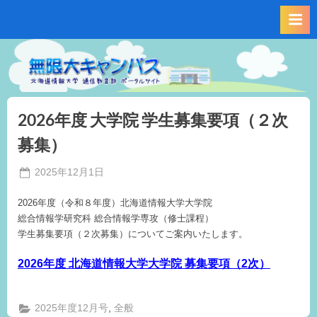
Skip
to
content
2026年度 大学院 学生募集要項（２次
募集）
Posted
2025年12月1日
By
on
事
2026年度（令和８年度）北海道情報大学大学院
務
総合情報学研究科 総合情報学専攻（修士課程）
局
学生募集要項（２次募集）についてご案内いたします。
M.I
2026年度 北海道情報大学大学院
募集要項（2次）
,
2025年度12月号
全般