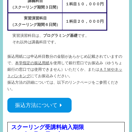
講義科目
１科目１０，０００円
（スクーリング期間３日間）
実習演習科目
１科目２０，０００円
（スクーリング期間６日間）
実習演習科目は、
プログラミング基礎
です。
それ以外は講義科目です。
振込用紙には申込科目数分の金額があらかじめ記載されていますの
で、
本学指定の振込用紙
を使用して銀行窓口でお振込み（ゆうちょ
銀行の窓口では使用できません）いただくか、または
ＡＴＭやネッ
トバンキング
にてお振込みください。
振込方法の詳細については、以下のリンクページをご参照くださ
い。
振込方法について
スクーリング受講料納入期限