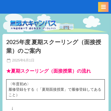
Skip
to
content
2025年度 夏期スクーリング（面接授
業）のご案内
Posted
2025年6月1日
By
on
事
★夏期スクーリング（面接授業）の流れ
務
局
M.I
〈年度初め〉
履修登録をする（「夏期面接授業」で履修登録してある
こと）
↓