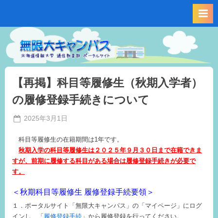
Skip
to
content
【再掲】科目等履修生（秋期入学者）
の履修登録手続きについて
Posted
2025年3月1日
By
on
事
科目等履修生の在籍期間は1年です。
務
秋期入学の科目等履修生は２０２５年９月３０日まで在籍できま
局
すが、前期に履修する科目がある場合は履修登録手続きが必要で
M.I
す。
＜秋期科目等履修生 履修登録手続要領＞
１．ポータルサイト「無限大キャンパス」の「マイページ」にログ
インし、「
履修登録手続
」から履修登録を行ってください。