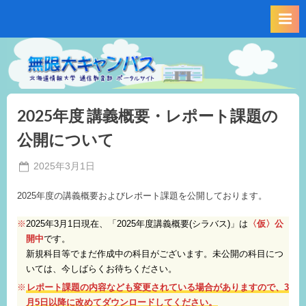
Skip
to
content
2025年度 講義概要・レポート課題の
公開について
Posted
2025年3月1日
By
on
事
2025年度の講義概要およびレポート課題を公開しております。
務
局
2025年3月1日現在、「2025年度講義概要(シラバス)」は
〈仮〉公
M.I
開中
です。
新規科目等でまだ作成中の科目がございます。未公開の科目につ
いては、今しばらくお待ちください。
レポート課題の内容なども変更されている場合がありますので、3
月5日以降に改めてダウンロードしてください。