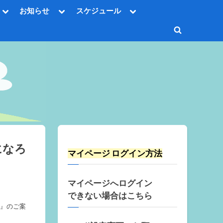
Toggle
Toggle
Toggle
お知らせ
スケジュール
sub-
sub-
sub-
Toggle
menu
menu
menu
sub-
Toggle
menu
Toggle
search
sub-
Toggle
menu
form
sub-
menu
Toggle
sub-
menu
Toggle
sub-
menu
になろ
マイページ ログイン方法
マイページへログイン
できない場合はこちら
ト』のご案