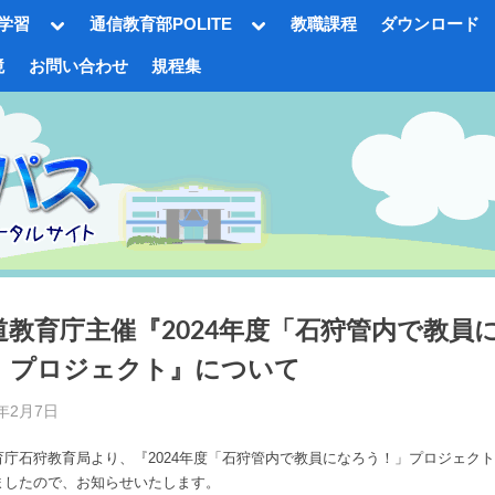
Toggle
Toggle
学習
通信教育部POLITE
教職課程
ダウンロード
sub-
sub-
menu
menu
境
お問い合わせ
規程集
gle
-
nu
道教育庁主催『2024年度「石狩管内で教員
」プロジェクト』について
d
5年2月7日
By
事
Toggle
育庁石狩教育局より、『2024年度「石狩管内で教員になろう！」プロジェク
務
sub-
ましたので、お知らせいたします。
menu
局