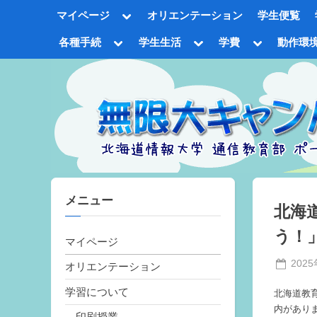
Skip
Toggle
マイページ
オリエンテーション
学生便覧
to
sub-
menu
content
Toggle
Toggle
Toggle
各種手続
学生生活
学費
動作環
sub-
sub-
sub-
Tog
menu
menu
menu
sub
me
メニュー
北海
う！
マイページ
Poste
202
オリエンテーション
on
学習について
北海道教
内があり
印刷授業