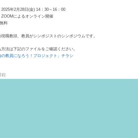
M.F
25年2月28日(金) 14：30～16：00
Toggle
sub-
：ZOOMによるオンライン開催
menu
Toggle
：無料
sub-
menu
の現職教頭、教員がシンポジストのシンポジウムです。
込方法は下記のファイルをご確認ください。
内の教員になろう！プロジェクト」チラシ
課程