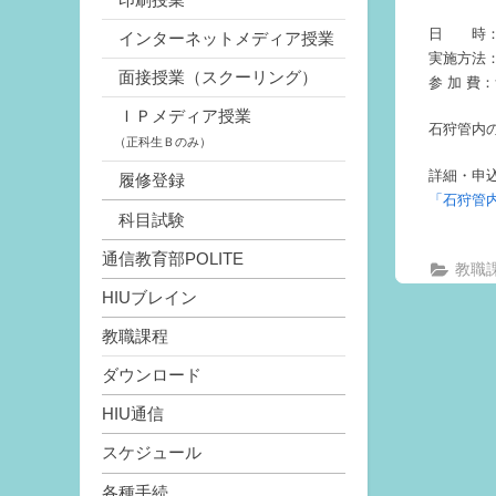
日 時：20
インターネットメディア授業
実施方法
面接授業（スクーリング）
参 加 費
ＩＰメディア授業
石狩管内
（正科生Ｂのみ）
詳細・申
履修登録
「石狩管
科目試験
通信教育部POLITE
教職
HIUブレイン
教職課程
ダウンロード
HIU通信
スケジュール
各種手続