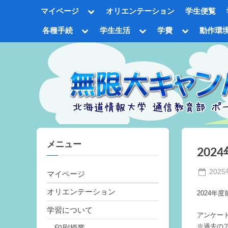
Skip
Toggle
マイページ
オリエンテーション
学生便覧
to
sub-
menu
content
Toggle
Toggle
Toggle
各種手続
学生生活
学費
動作環
sub-
sub-
sub-
Tog
menu
menu
menu
sub
me
メニュー
20
Poste
202
マイページ
on
オリエンテーション
2024
学習について
アンケー
※過去の
印刷授業