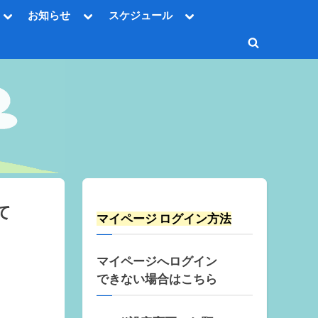
Toggle
Toggle
Toggle
お知らせ
スケジュール
sub-
sub-
sub-
Toggle
menu
menu
menu
sub-
Toggle
menu
Toggle
search
sub-
Toggle
menu
form
sub-
menu
Toggle
sub-
menu
Toggle
sub-
menu
て
マイページ ログイン方法
マイページへログイン
できない場合はこちら