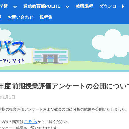
Toggle
Toggle
学習
通信教育部POLITE
教職課程
ダウンロード
sub-
sub-
menu
menu
境
お問い合わせ
規程集
gle
-
nu
24年度 前期授業評価アンケートの公開につい
d
5年1月1日
By
事
年度前期の授業評価アンケートおよび教員の自己分析の結果を公開いたしました。
務
局
Toggle
sub-
こちら
ト結果の閲覧は
からご覧ください。
M.I
menu
アンケート結果もご覧いただけます。