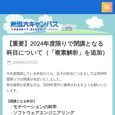
Skip
to
content
【重要】2024年度限りで閉講となる
科目について（「複素解析」を追加）
Posted
2024年12月1日
By
on
事
今年度開講している科目のうち、以下の科目につきましては2024年
務
度限りでの閉講が決定いたしました。
局
単位修得が必要な方は、2024年度中に修得されますようお願いいた
M.I
します。
【閉講となる科目】
モチベーションの科学
・
ソフトウェアエンジニアリング
・