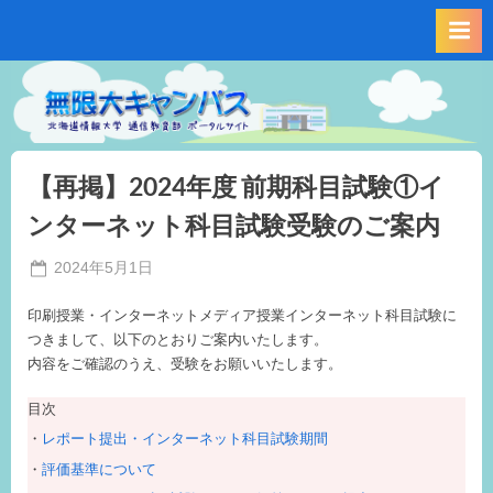
Skip
to
content
【再掲】2024年度 前期科目試験①イ
ンターネット科目試験受験のご案内
Posted
2024年5月1日
By
on
事
印刷授業・インターネットメディア授業インターネット科目試験に
務
つきまして、以下のとおりご案内いたします。
局
内容をご確認のうえ、受験をお願いいたします。
M.I
目次
レポート提出・インターネット科目試験期間
評価基準について