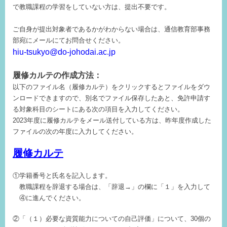
で教職課程の学習をしていない方は、提出不要です。
ご自身が提出対象者であるかがわからない場合は、通信教育部事務
部宛にメールにてお問合せください。
hiu-tsukyo@do-johodai.ac.jp
履修カルテの作成方法：
以下のファイル名（履修カルテ）をクリックするとファイルをダウ
ンロードできますので、別名でファイル保存したあと、免許申請す
る対象科目のシートにある次の項目を入力してください。
2023年度に履修カルテをメール送付している方は、昨年度作成した
ファイルの次の年度に入力してください。
履修カルテ
①学籍番号と氏名を記入します。
教職課程を辞退する場合は、「辞退→」の欄に「１」を入力して
④に進んでください。
②「（１）必要な資質能力についての自己評価」について、30個の