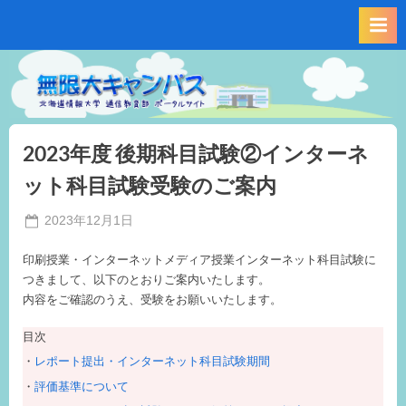
Skip
to
content
2023年度 後期科目試験②インターネ
ット科目試験受験のご案内
Posted
2023年12月1日
By
on
事
印刷授業・インターネットメディア授業インターネット科目試験に
務
つきまして、以下のとおりご案内いたします。
局
内容をご確認のうえ、受験をお願いいたします。
M.I
目次
レポート提出・インターネット科目試験期間
評価基準について