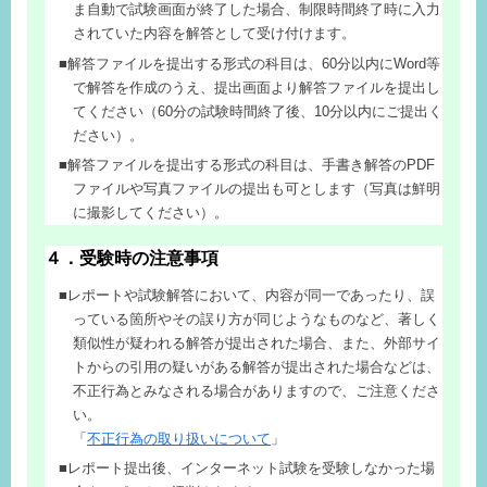
ま自動で試験画面が終了した場合、制限時間終了時に入力
されていた内容を解答として受け付けます。
解答ファイルを提出する形式の科目は、60分以内にWord等
で解答を作成のうえ、提出画面より解答ファイルを提出し
てください（60分の試験時間終了後、10分以内にご提出く
ださい）。
解答ファイルを提出する形式の科目は、手書き解答のPDF
ファイルや写真ファイルの提出も可とします（写真は鮮明
に撮影してください）。
４．受験時の注意事項
レポートや試験解答において、内容が同一であったり、誤
っている箇所やその誤り方が同じようなものなど、著しく
類似性が疑われる解答が提出された場合、また、外部サイ
トからの引用の疑いがある解答が提出された場合などは、
不正行為とみなされる場合がありますので、ご注意くださ
い。
「
不正行為の取り扱いについて
」
レポート提出後、インターネット試験を受験しなかった場