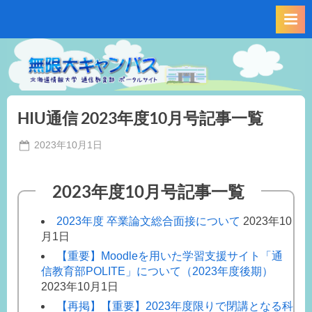
Skip
to
content
HIU通信 2023年度10月号記事一覧
Posted
2023年10月1日
By
on
事
務
2023年度10月号記事一覧
局
M.I
2023年度 卒業論文総合面接について
2023年10
月1日
【重要】Moodleを用いた学習支援サイト「通
信教育部POLITE」について（2023年度後期）
2023年10月1日
【再掲】【重要】2023年度限りで閉講となる科