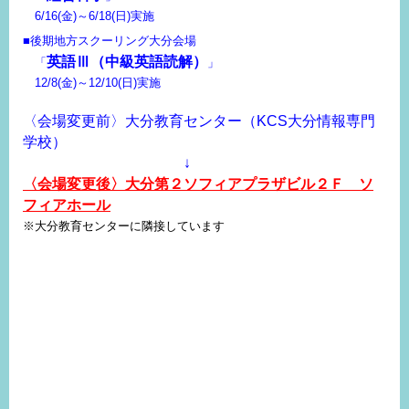
6/16(金)～6/18(日)実施
■後期地方スクーリング大分会場
英語Ⅲ（中級英語読解）
「
」
12/8(金)～12/10(日)実施
〈会場変更前〉大分教育センター（KCS大分情報専門
学校）
↓
〈会場変更後〉大分第２ソフィアプラザビル２Ｆ ソ
フィアホール
※大分教育センターに隣接しています