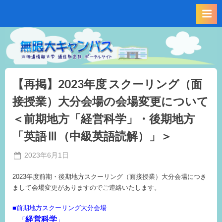
Skip
to
content
【再掲】2023年度 スクーリング（面
接授業）大分会場の会場変更について
＜前期地方「経営科学」・後期地方
「英語Ⅲ（中級英語読解）」＞
Posted
2023年6月1日
By
on
事
2023年度前期・後期地方スクーリング（面接授業）大分会場につき
務
まして会場変更がありますのでご連絡いたします。
局
M.I
■前期地方スクーリング大分会場
経営科学
「
」