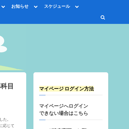
Toggle
Toggle
Toggle
お知らせ
スケジュール
sub-
sub-
sub-
Toggle
menu
menu
menu
sub-
Toggle
menu
Toggle
search
sub-
Toggle
menu
form
sub-
menu
Toggle
sub-
menu
Toggle
sub-
menu
部科目
マイページ ログイン方法
マイページへログイン
できない場合はこちら
した。
に応じて