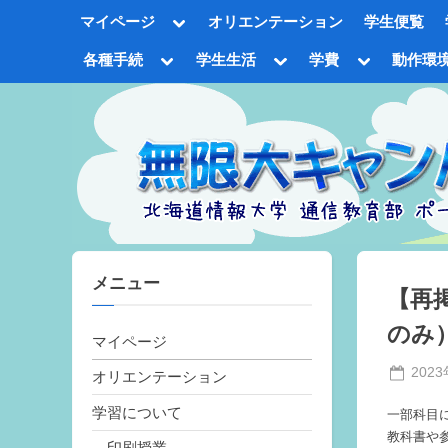
Skip
Toggle
マイページ
オリエンテーション
学生便覧
to
sub-
menu
content
Toggle
Toggle
Toggle
各種手続
学生生活
学費
動作環
sub-
sub-
sub-
Tog
menu
menu
menu
sub
me
メニュー
【再
のみ
マイページ
Poste
202
オリエンテーション
on
学習について
一部科目
教科書や
印刷授業