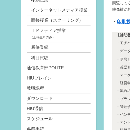
閲覧して
映像補助
インターネットメディア授業
面接授業（スクーリング）
・
印刷
ＩＰメディア授業
【補助
（正科生Ｂのみ）
モチ
履修登録
デー
科目試験
暗号
英語
通信教育部POLITE
マー
HIUブレイン
経営
教職課程
流通
ダウンロード
ブラ
管理
HIU通信
ベン
スケジュール
アン
各種手続