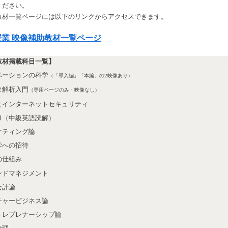
ください。
T.S
Toggle
教材一覧ページには以下のリンクからアクセスできます。
sub-
menu
Toggle
授業 映像補助教材一覧ページ
sub-
menu
教材掲載科目一覧】
ベーションの科学
（「導入編」「本編」の2映像あり）
タ解析入門
（専用ページのみ・映像なし）
とインターネットセキュリティ
Ⅲ（中級英語読解）
ケティング論
学への招待
の仕組み
ンドマネジメント
会計論
チャービジネス論
トレプレナーシップ論