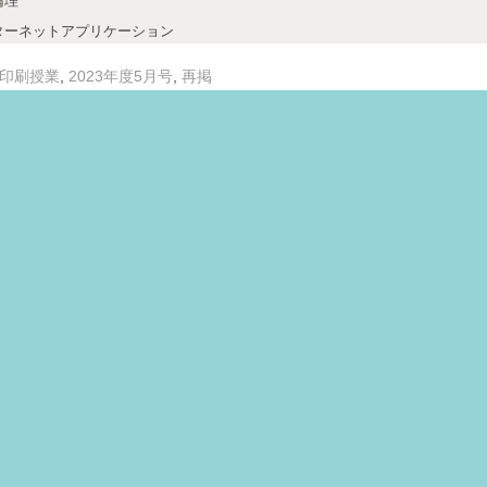
倫理
ターネットアプリケーション
,
,
印刷授業
2023年度5月号
再掲