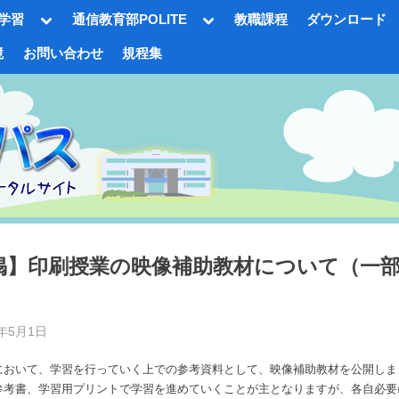
Toggle
Toggle
学習
通信教育部POLITE
教職課程
ダウンロード
sub-
sub-
menu
menu
境
お問い合わせ
規程集
gle
-
nu
掲】印刷授業の映像補助教材について（一
）
d
3年5月1日
By
事
Toggle
において、学習を行っていく上での参考資料として、映像補助教材を公開しま
務
sub-
参考書、学習用プリントで学習を進めていくことが主となりますが、各自必要
menu
局