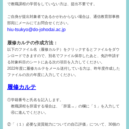
で教職課程の学習をしていない方は、提出不要です。
ご自身が提出対象者であるかがわからない場合は、通信教育部事務
部宛にメールにてお問合せください。
hiu-tsukyo@do-johodai.ac.jp
履修カルテの作成方法：
以下のファイル名（履修カルテ）をクリックするとファイルをダウ
ンロードできますので、別名でファイル保存したあと、免許申請す
る対象科目のシートにある次の項目を入力してください。
2022年度に履修カルテをメール送付している方は、昨年度作成した
ファイルの次の年度に入力してください。
履修カルテ
①学籍番号と氏名を記入します。
教職課程を辞退する場合は、「辞退→」の欄に「１」を入力して
④に進んでください。
②「（１）必要な資質能力についての自己評価」について、30個の