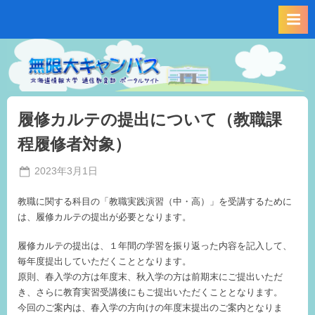
Skip
to
content
履修カルテの提出について（教職課
程履修者対象）
Posted
2023年3月1日
By
on
事
教職に関する科目の「教職実践演習（中・高）」を受講するために
務
は、履修カルテの提出が必要となります。
局
M.I
履修カルテの提出は、１年間の学習を振り返った内容を記入して、
毎年度提出していただくこととなります。
原則、春入学の方は年度末、秋入学の方は前期末にご提出いただ
き、さらに教育実習受講後にもご提出いただくこととなります。
今回のご案内は、春入学の方向けの年度末提出のご案内となりま