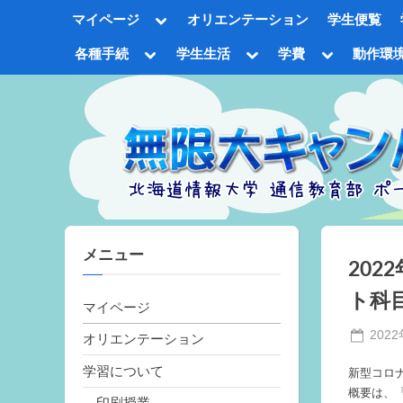
Skip
Toggle
マイページ
オリエンテーション
学生便覧
to
sub-
menu
content
Toggle
Toggle
Toggle
各種手続
学生生活
学費
動作環
sub-
sub-
sub-
Tog
menu
menu
menu
sub
me
メニュー
202
ト科
マイページ
Poste
202
オリエンテーション
on
学習について
新型コロ
概要は、
印刷授業