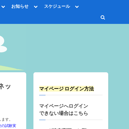
Toggle
Toggle
Toggle
お知らせ
スケジュール
sub-
sub-
sub-
Toggle
menu
menu
menu
sub-
Toggle
menu
Toggle
search
sub-
Toggle
menu
form
sub-
menu
Toggle
sub-
menu
Toggle
sub-
menu
ネッ
マイページ ログイン方法
マイページへログイン
できない場合はこちら
します。
試験の試験実