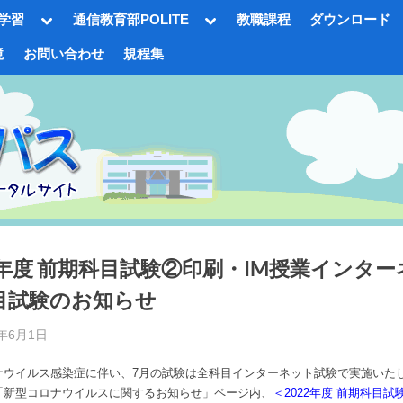
Toggle
Toggle
学習
通信教育部POLITE
教職課程
ダウンロード
sub-
sub-
menu
menu
境
お問い合わせ
規程集
gle
-
nu
2年度 前期科目試験②印刷・IM授業インター
目試験のお知らせ
d
2年6月1日
By
事
Toggle
ナウイルス感染症に伴い、7月の試験は全科目インターネット試験で実施いた
務
sub-
「新型コロナウイルスに関するお知らせ」ページ内、
＜2022年度 前期科目
menu
局