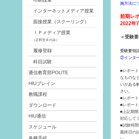
施方法に
インターネットメディア授業
前期レ
面接授業（スクーリング）
2022年
ＩＰメディア授業
＜受験要
（正科生Ｂのみ）
履修登録
受験要領
②インタ
科目試験
■レポー
通信教育部POLITE
なものな
HIUブレイン
いがある
さい。
教職課程
■レポー
■レポー
ダウンロード
■上記期
HIU通信
対応して
■試験時間
スケジュール
最終日の
各種手続
い。