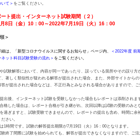
ついて＞
をご覧ください。
M.I
Toggle
sub-
ポート提出・インターネット試験期間（２）
menu
Toggle
7月8日（金）10：00～2022年7月19日（火）16：00
sub-
menu
領＞
詳細は、「新型コロナウイルスに関するお知らせ」ページ内、
＜2022年度 
ーネット科目試験受験の流れ＞
をご覧ください。
トや試験解答において、内容が同一であったり、誤っている箇所やその誤り方
ど、著しく類似性が疑われる解答が提出された場合、また、外部サイトからの
解答が提出された場合などは、不正行為とみなされる場合がありますので、ご
ト提出後、インターネット試験を受験しなかった場合もレポートは添削されま
ト合格した場合は、レポート合格が引き継がれ、次回以降は試験の受験のみと
限を過ぎますと、試験受験できませんので、レポートの提出も含め、時間に余
ください。
は1時間です。試験の解答提出期限が7月19日（火）16：00となります。
試験終了間際に試験を始められても、解答が提出できなくなりますので、ご注