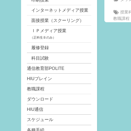
インターネットメディア授業
Tags:
授業
教職課程
面接授業（スクーリング）
ＩＰメディア授業
（正科生Ｂのみ）
履修登録
科目試験
通信教育部POLITE
HIUブレイン
教職課程
ダウンロード
HIU通信
スケジュール
各種手続