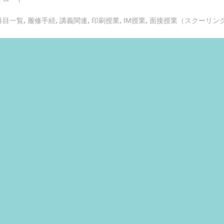
Toggle
,
,
,
,
,
科目一覧
履修手続
講義関連
印刷授業
IM授業
面接授業（スクーリン
sub-
menu
Toggle
sub-
menu