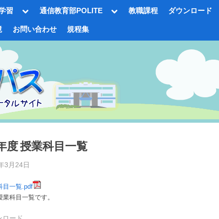
Toggle
Toggle
学習
通信教育部POLITE
教職課程
ダウンロード
sub-
sub-
menu
menu
境
お問い合わせ
規程集
gle
-
nu
2年度 授業科目一覧
d
2年3月24日
By
事
務
科目一覧.pdf
局
Toggle
度授業科目一覧です。
sub-
T.S
menu
ンロード