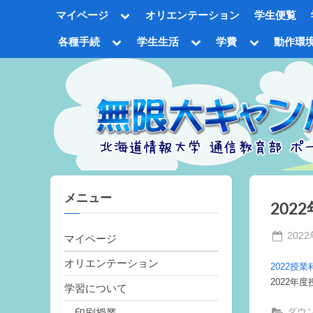
Skip
Toggle
マイページ
オリエンテーション
学生便覧
to
sub-
menu
content
Toggle
Toggle
Toggle
各種手続
学生生活
学費
動作環
sub-
sub-
sub-
Tog
menu
menu
menu
sub
me
メニュー
202
Poste
202
マイページ
on
オリエンテーション
2022授業
2022年
学習について
印刷授業
ダウ