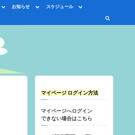
Toggle
Toggle
Toggle
お知らせ
スケジュール
sub-
sub-
sub-
Toggle
menu
menu
menu
sub-
Toggle
menu
Toggle
search
sub-
Toggle
menu
form
sub-
menu
Toggle
sub-
menu
Toggle
sub-
menu
マイページ ログイン方法
マイページへログイン
できない場合はこちら