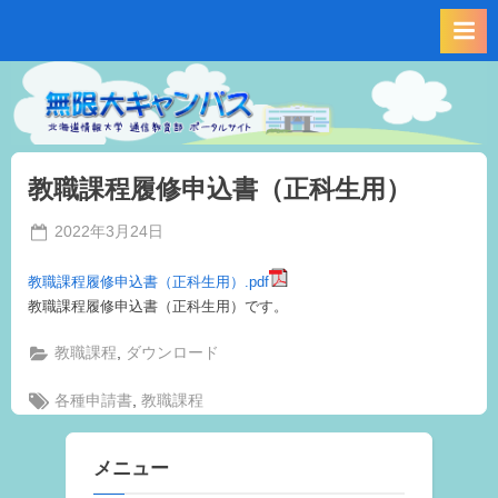
Skip
to
content
教職課程履修申込書（正科生用）
Posted
2022年3月24日
By
on
事
務
教職課程履修申込書（正科生用）.pdf
局
教職課程履修申込書（正科生用）です。
T.S
,
教職課程
ダウンロード
Tags:
,
各種申請書
教職課程
メニュー