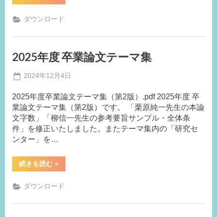
年
度
卒
ダウンロード
業
論
文
手
引
2025年度 卒業論文テーマ集
き”
Posted
2024年12月4日
By
on
事
2025年度卒業論文テーマ集（第2版）.pdf 2025年度 卒
務
業論文テーマ集（第2版）です。 「栗原純一先生の本論
局
文字数」「柳信一先生の参考要旨サンプル・全体条
M.I
件」を修正いたしました。またテーマ集内の「研究セ
ンター」を…
“2025
続きを読む
»
年
度
卒
ダウンロード
業
論
文
テ