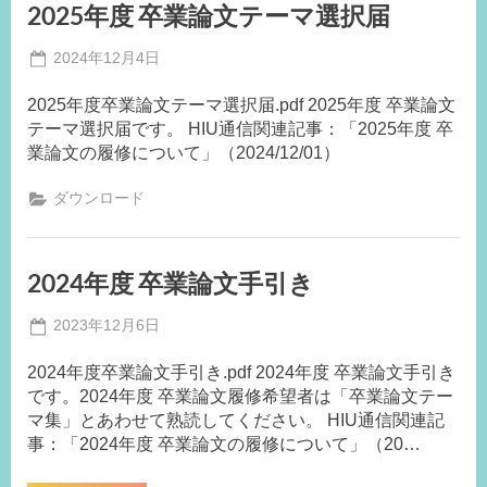
ー
2025年度 卒業論文テーマ選択届
マ
集”
Posted
2024年12月4日
By
on
事
2025年度卒業論文テーマ選択届.pdf 2025年度 卒業論文
務
テーマ選択届です。 HIU通信関連記事：「2025年度 卒
局
業論文の履修について」（2024/12/01）
M.I
ダウンロード
2024年度 卒業論文手引き
Posted
2023年12月6日
By
on
事
2024年度卒業論文手引き.pdf 2024年度 卒業論文手引き
務
です。2024年度 卒業論文履修希望者は「卒業論文テー
局
マ集」とあわせて熟読してください。 HIU通信関連記
M.I
事：「2024年度 卒業論文の履修について」（20…