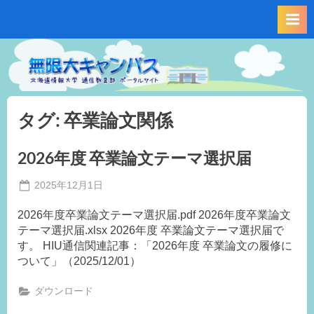
Skip
to
content
タグ:
卒業論文関係
2026年度 卒業論文テーマ選択届
Posted
2025年12月1日
By
on
事
2026年度卒業論文テーマ選択届.pdf 2026年度卒業論文
務
テーマ選択届.xlsx 2026年度 卒業論文テーマ選択届で
局
す。 HIU通信関連記事：「2026年度 卒業論文の履修に
M.F
ついて」（2025/12/01）
ダウンロード