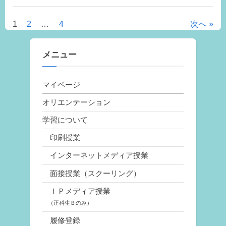
1
2
…
4
次へ
投
稿
メニュー
の
マイページ
ペ
オリエンテーション
ー
学習について
ジ
印刷授業
送
インターネットメディア授業
り
面接授業（スクーリング）
ＩＰメディア授業
（正科生Ｂのみ）
履修登録