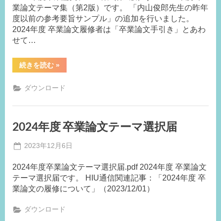
業論文テーマ集（第2版）です。 「内山俊郎先生の昨年
局
度以前の参考要旨サンプル」の追加を行いました。
M.F
2024年度 卒業論文履修者は「卒業論文手引き」とあわ
せて…
“2024
続きを読む
»
年
度
卒
ダウンロード
業
論
文
テ
ー
2024年度 卒業論文テーマ選択届
マ
集”
Posted
2023年12月6日
By
on
事
2024年度卒業論文テーマ選択届.pdf 2024年度 卒業論文
務
テーマ選択届です。 HIU通信関連記事：「2024年度 卒
局
業論文の履修について」（2023/12/01）
M.I
ダウンロード