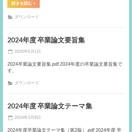
“2024
続きを読む
»
年
度
卒
ダウンロード
業
論
文
手
引
2024年度 卒業論文要旨集
き”
Posted
2025年5月1日
By
on
事
2024卒業論文要旨集.pdf 2024年度の卒業論文要旨集で
務
す。
局
M.F
ダウンロード
2024年度 卒業論文テーマ集
Posted
2024年3月8日
By
on
事
2024年度卒業論文テーマ集（第2版）.pdf 2024年度 卒
務