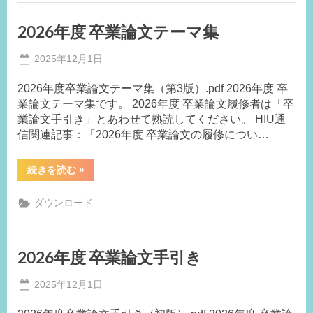
2026年度 卒業論文テーマ集
Posted
2025年12月1日
By
on
事
2026年度卒業論文テーマ集（第3版）.pdf 2026年度 卒
務
業論文テーマ集です。 2026年度 卒業論文履修者は「卒
局
業論文手引き」とあわせて熟読してください。 HIU通
M.F
信関連記事：「2026年度 卒業論文の履修につい…
“2026
続きを読む
»
年
度
卒
ダウンロード
業
論
文
テ
ー
2026年度 卒業論文手引き
マ
集”
Posted
2025年12月1日
By
on
事