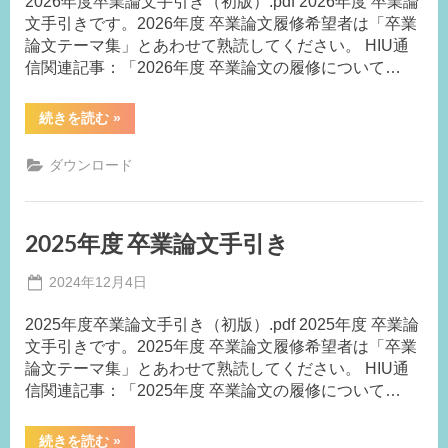
2026年度卒業論文手引き（初版）.pdf 2026年度 卒業論
務
文手引きです。2026年度 卒業論文履修希望者は「卒業
局
論文テーマ集」とあわせて熟読してください。 HIU通
M.F
信関連記事：「2026年度 卒業論文の履修について…
“2026
続きを読む
»
年
度
卒
ダウンロード
業
論
文
手
引
2025年度 卒業論文手引き
き”
Posted
2024年12月4日
By
on
事
2025年度卒業論文手引き（初版）.pdf 2025年度 卒業論
務
文手引きです。2025年度 卒業論文履修希望者は「卒業
局
論文テーマ集」とあわせて熟読してください。 HIU通
M.I
信関連記事：「2025年度 卒業論文の履修について…
“2025
続きを読む
»