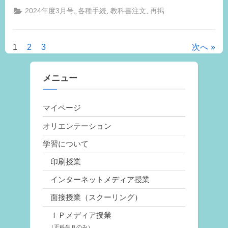
M.I
,
,
,
2024年度3月号
各種手続
教科書注文
再掲
1
2
3
次へ
投
稿
メニュー
の
マイページ
ペ
オリエンテーション
ー
学習について
ジ
印刷授業
送
インターネットメディア授業
り
面接授業（スクーリング）
ＩＰメディア授業
（正科生Ｂのみ）