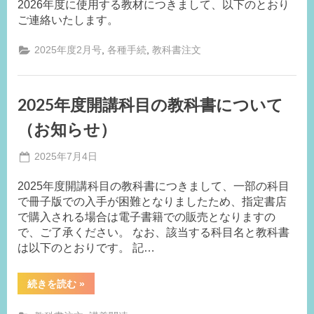
2026年度に使用する教材につきまして、以下のとおり
務
ご連絡いたします。
局
M.I
,
,
2025年度2月号
各種手続
教科書注文
2025年度開講科目の教科書について
（お知らせ）
Posted
2025年7月4日
By
on
事
2025年度開講科目の教科書につきまして、一部の科目
務
で冊子版での入手が困難となりましたため、指定書店
局
で購入される場合は電子書籍での販売となりますの
K.I
で、ご了承ください。 なお、該当する科目名と教科書
は以下のとおりです。 記…
“2025
続きを読む
»
年
度
開