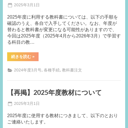
つ
Posted
2025年3月1日
い
て”
By
on
事
2025年度に利用する教科書については、以下の手順を
務
確認のうえ、各自で入手してください。なお、年度が
局
替わると教科書が変更になる可能性がありますので、
M.I
今回は2025年度（2025年4月から2026年3月）で学習す
る科目の教…
“2025
続きを読む
»
年
度
の
,
,
2024年度3月号
各種手続
教科書注文
教
科
書
の
入
【再掲】2025年度教材について
手
に
つ
Posted
2025年3月1日
い
て”
By
on
事
2025年度に使用する教材につきまして、以下のとおり
務
ご連絡いたします。
局