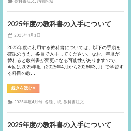
,
教科書注文
講義関連
講
科
目
の
教
2025年度の教科書の入手について
科
書
に
Posted
2025年4月1日
つ
い
By
on
事
て
2025年度に利用する教科書については、以下の手順を
務
（お
知
確認のうえ、各自で入手してください。なお、年度が
局
ら
替わると教科書が変更になる可能性がありますので、
せ）”
M.I
今回は2025年度（2025年4月から2026年3月）で学習す
る科目の教…
“2025
続きを読む
»
年
度
の
,
,
2025年度4月号
各種手続
教科書注文
教
科
書
の
入
2025年度の教科書の入手について
手
に