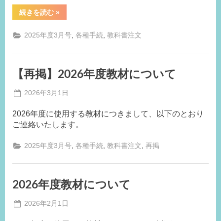
“2026
続きを読む
»
年
度
の
,
,
2025年度3月号
各種手続
教科書注文
教
科
書
の
入
【再掲】2026年度教材について
手
に
つ
Posted
2026年3月1日
い
て”
By
on
事
2026年度に使用する教材につきまして、以下のとおり
務
ご連絡いたします。
局
,
,
,
2025年度3月号
各種手続
教科書注文
再掲
2026年度教材について
Posted
2026年2月1日
By
on
事