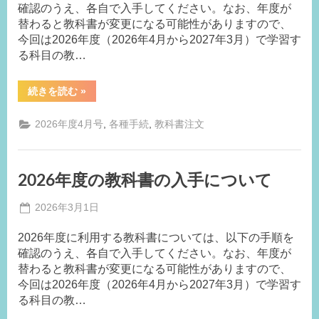
の
確認のうえ、各自で入手してください。なお、年度が
局
販
替わると教科書が変更になる可能性がありますので、
売
停
今回は2026年度（2026年4月から2027年3月）で学習す
止
期
る科目の教…
間
に
つ
“2026
続きを読む
»
い
年
て
度
（お
の
知
,
,
2026年度4月号
各種手続
教科書注文
教
ら
科
せ）”
書
の
入
2026年度の教科書の入手について
手
に
つ
Posted
2026年3月1日
い
て”
By
on
事
2026年度に利用する教科書については、以下の手順を
務
確認のうえ、各自で入手してください。なお、年度が
局
替わると教科書が変更になる可能性がありますので、
今回は2026年度（2026年4月から2027年3月）で学習す
る科目の教…