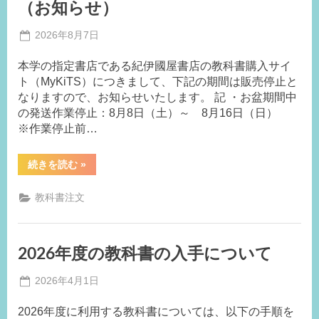
（お知らせ）
Posted
2026年8月7日
By
on
事
本学の指定書店である紀伊國屋書店の教科書購入サイ
務
ト（MyKiTS）につきまして、下記の期間は販売停止と
局
なりますので、お知らせいたします。 記 ・お盆期間中
K.I
の発送作業停止：8月8日（土）～ 8月16日（日）
※作業停止前…
“紀
続きを読む
»
伊
國
屋
教科書注文
書
店
の
教
科
2026年度の教科書の入手について
書
購
入
Posted
2026年4月1日
サ
イ
By
on
事
ト
2026年度に利用する教科書については、以下の手順を
務
（MyKiTS）