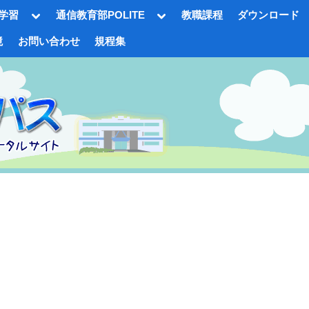
Toggle
Toggle
学習
通信教育部POLITE
教職課程
ダウンロード
sub-
sub-
menu
menu
境
お問い合わせ
規程集
gle
-
nu
Toggle
sub-
menu