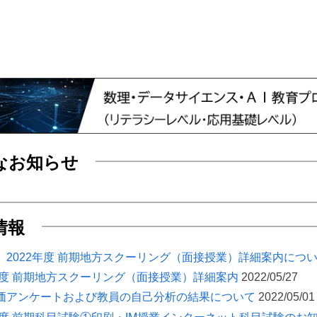
Toggle
sub-
menu
Toggle
sub-
menu
なお知らせ
情報
】2022年度 前期地方スクーリング（面接授業）詳細案内につ
2年度 前期地方スクーリング（面接授業）詳細案内
2022/05/27
価アンケートおよび教員の自己分析の結果について
2022/05/01