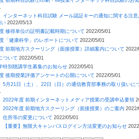
2年度 前期科目試験①印刷・IM授業インターネット科目試験のお
1
】インターネット科目試験 メール認証キーの通知に関する注意及び
願い
2022/05/13
2年度 修得単位の証明書記載時期について
2022/05/01
2年度「健康科学」のレポートについて
2022/05/01
2年度 前期地方スクーリング（面接授業）詳細案内について
2022/
について
2022/05/01
学特別聴講学生募集のお知らせ
2022/05/01
1年度 後期授業評価アンケートの公開について
2022/05/01
】5月21日（土）、22日（日）の通信教育部事務の取り扱いに
1
】2022年度 前期インターネットメディア授業の受講申込要領
2
】2022年度 前期地方スクーリング（面接授業）のご案内
2022/
】住所等の変更について
2022/05/01
】【重要】無限大キャンパスログイン方法変更のお知らせ
2022