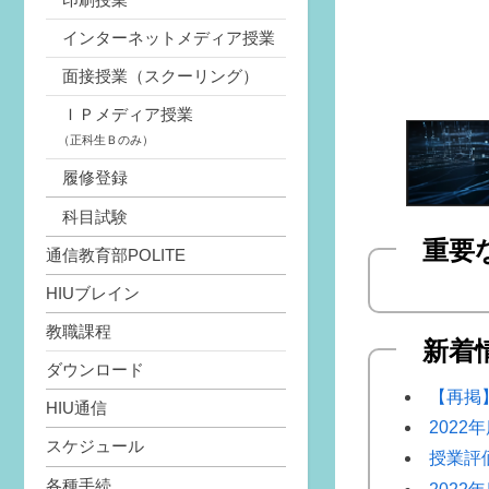
インターネットメディア授業
面接授業（スクーリング）
ＩＰメディア授業
（正科生Ｂのみ）
履修登録
科目試験
重要
通信教育部POLITE
HIUブレイン
教職課程
新着
ダウンロード
【再掲
HIU通信
202
スケジュール
授業評
各種手続