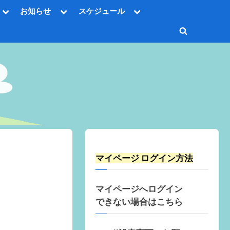
Toggle
Toggle
Toggle
お知らせ
スケジュール
sub-
sub-
sub-
Toggle
menu
menu
menu
sub-
Toggle
menu
Toggle
search
sub-
Toggle
menu
form
sub-
menu
Toggle
sub-
menu
Toggle
sub-
menu
マイページ ログイン方法
マイページへログイン
できない場合はこちら