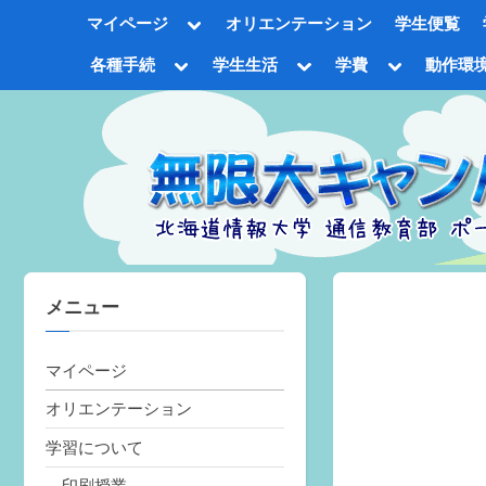
Skip
Toggle
マイページ
オリエンテーション
学生便覧
to
sub-
menu
content
Toggle
Toggle
Toggle
各種手続
学生生活
学費
動作環
sub-
sub-
sub-
Tog
menu
menu
menu
sub
me
メニュー
マイページ
オリエンテーション
学習について
印刷授業