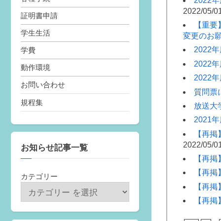
202
2022/05/0
証明書申請
【重要
学生生活
変更のお
202
学費
202
動作環境
202
お問い合わせ
質問票
規程集
放送大
202
【再掲
2022/05/0
お知らせ記事一覧
【再掲
【再掲
カテゴリー
【再掲
【再掲