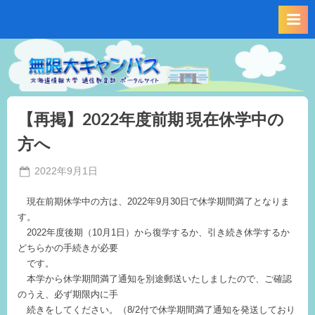
Skip
to
content
【再掲】2022年度前期 現在休学中の
方へ
Posted
2022年9月1日
By
on
事
現在前期休学中の方は、2022年9月30日で休学期間満了となりま
務
す。
局
2022年度後期（10月1日）から復学するか、引き続き休学するか
M.I
どちらかの手続きが必要
です。
本学から休学期間満了通知を別途郵送いたしましたので、ご確認
のうえ、必ず期限内に手
続きをしてください。（8/2付で休学期間満了通知を発送しており